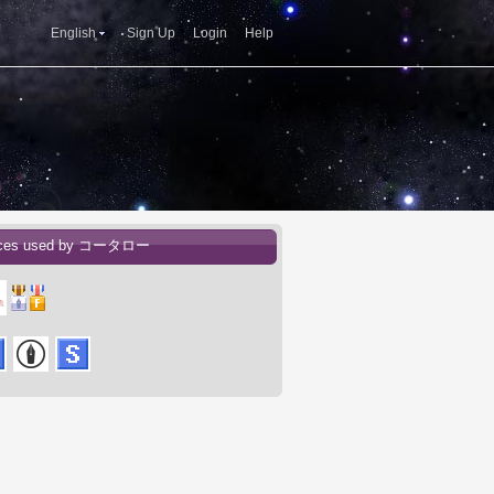
English
Sign Up
Login
Help
ices used by コータロー