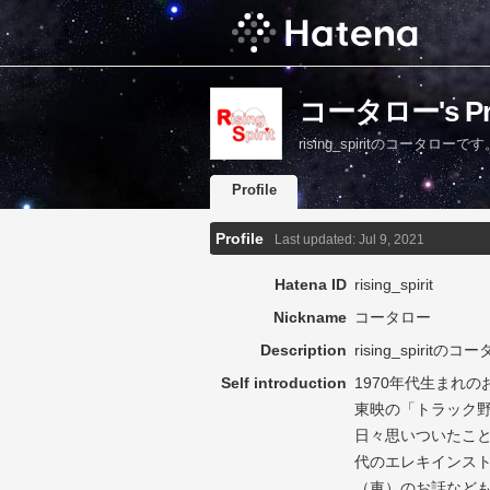
コータロー's Pro
rising_spiritのコータロ
Profile
Profile
Last updated:
Jul 9, 2021
Hatena ID
rising_spirit
Nickname
コータロー
Description
rising_spir
Self introduction
1970年代生まれ
東映の「トラック
日々思いついたこと
代のエレキインスト
（車）のお話など