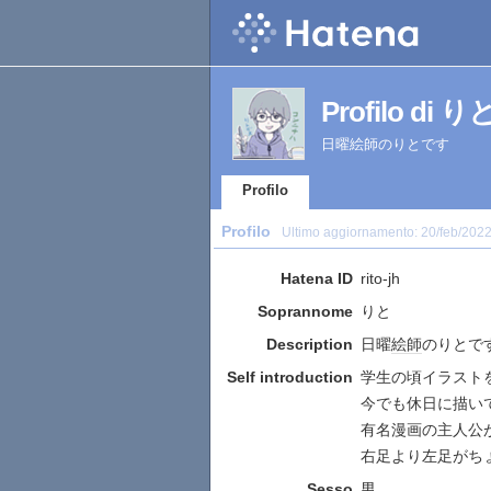
Profilo di り
日曜絵師のりとです
Profilo
Profilo
Ultimo aggiornamento:
20/feb/202
Hatena ID
rito-jh
Soprannome
りと
Description
日曜
絵師
のりとで
Self introduction
学生の頃イラスト
今でも休日に描い
有名漫画の主人公
右足より左足がち
Sesso
男