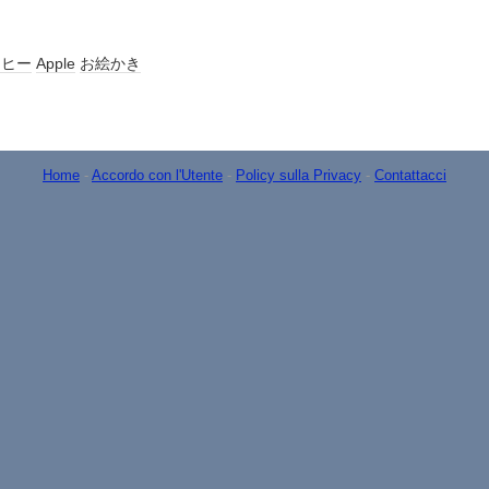
ーヒー
Apple
お絵かき
Home
-
Accordo con l'Utente
-
Policy sulla Privacy
-
Contattacci