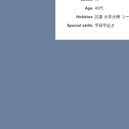
Age
40代
Hobbies
読書
水草
水槽
コ
Special skills
早寝
早起き