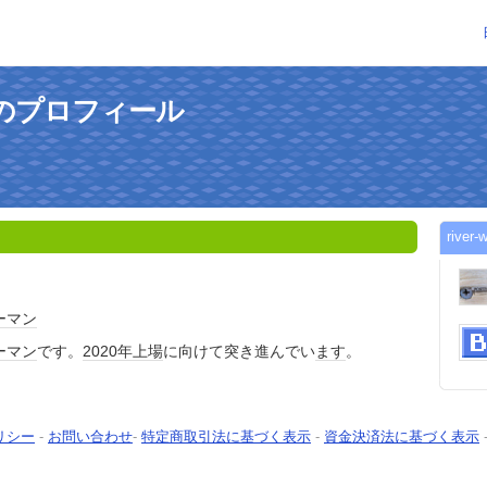
eさんのプロフィール
riv
ーマン
ーマン
です。
2020年
上場
に向けて突き進んでい
ます
。
リシー
-
お問い合わせ
-
特定商取引法に基づく表示
-
資金決済法に基づく表示