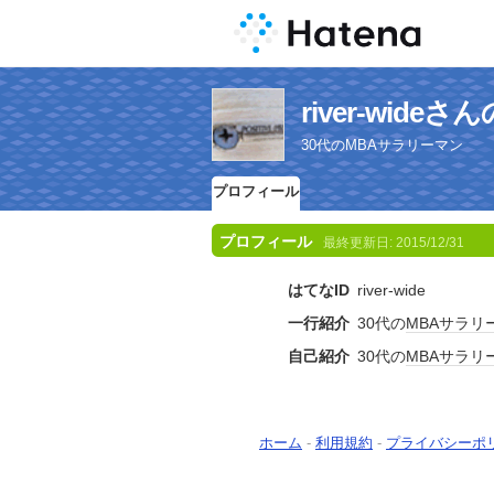
river-wid
30代のMBAサラリーマン
プロフィール
プロフィール
最終更新日:
2015/12/31
はてなID
river-wide
一行紹介
30代の
MBA
サラリ
自己紹介
30代の
MBA
サラリ
ホーム
-
利用規約
-
プライバシーポ