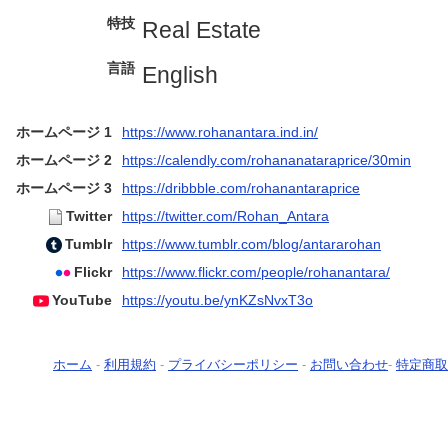
特技
Real Estate
言語
English
ホームページ 1
https://www.rohanantara.ind.in/
ホームページ 2
https://calendly.com/rohananataraprice/30min
ホームページ 3
https://dribbble.com/rohanantaraprice
Twitter
https://twitter.com/Rohan_Antara
Tumblr
https://www.tumblr.com/blog/antararohan
Flickr
https://www.flickr.com/people/rohanantara/
YouTube
https://youtu.be/ynKZsNvxT3o
ホーム
-
利用規約
-
プライバシーポリシー
-
お問い合わせ
-
特定商取