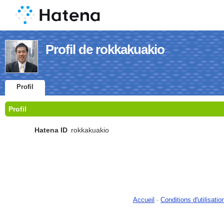
Profil de rokkakuakio
Profil
Profil
Hatena ID
rokkakuakio
Accueil
-
Conditions d'utilisatio