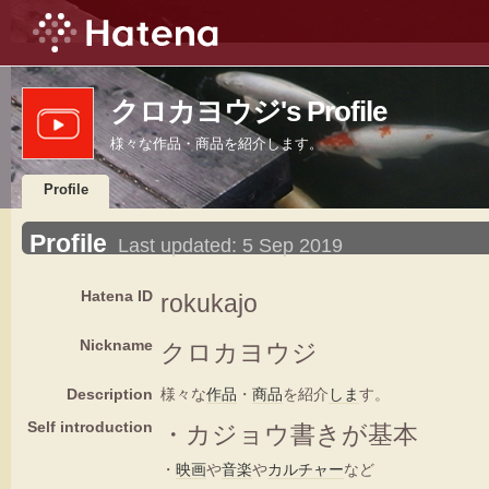
クロカヨウジ's Profile
様々な作品・商品を紹介します。
Profile
Profile
Last updated:
5 Sep 2019
Hatena ID
rokukajo
Nickname
クロカヨウジ
Description
様々な
作品
・
商品
を紹介
しま
す。
Self introduction
・カジョウ書きが基本
・
映画
や
音楽
や
カルチャー
など