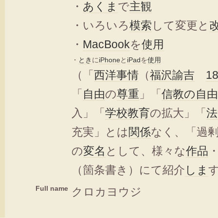
・
あくま
で
主観
・いろいろ
模索
して変更と
・
MacBook
を
使用
・
とき
に
iPhone
と
iPad
を
使用
（「
西洋
事情
（
福沢諭吉
1
「
自由
の
尊重
」「
信教の自由
入」「
学校教育
の拡大」「
法
充実」とは
関係
なく、「過
の
変名
として、様々な
作品
（箇条書き）にて紹介
しま
Full name
クロカヨウジ