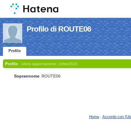
Profilo di ROUTE06
Profilo
Profilo
Ultimo aggiornamento:
16/feb/2023
Soprannome
ROUTE06
Home
-
Accordo con l'Ut