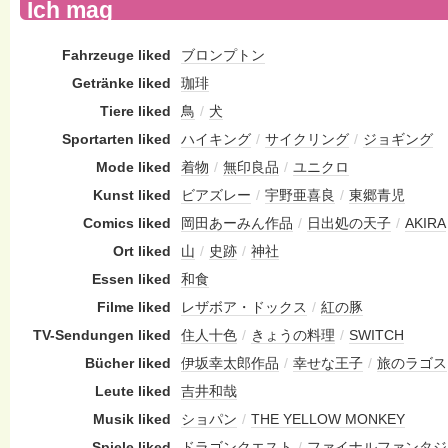
Ich mag
Fahrzeuge liked
ブロンプトン
Getränke liked
珈琲
Tiere liked
鳥
/
犬
Sportarten liked
ハイキング
/
サイクリング
/
ジョギング
Mode liked
着物
/
無印良品
/
ユニクロ
Kunst liked
ビアズレー
/
宇野亜喜良
/
東郷青児
Comics liked
岡田あーみん作品
/
日出処の天子
/
AKIRA
Ort liked
山
/
史跡
/
神社
Essen liked
和食
Filme liked
レザボア・ドックス
/
紅の豚
TV-Sendungen liked
住人十色
/
きょうの料理
/
SWITCH
Bücher liked
伊坂幸太郎作品
/
幸せな王子
/
旅のラゴス
Leute liked
吉井和哉
Musik liked
ショパン
/
THE YELLOW MONKEY
Spiele liked
ドラゴンクエスト
/
ファイナルファンタジ