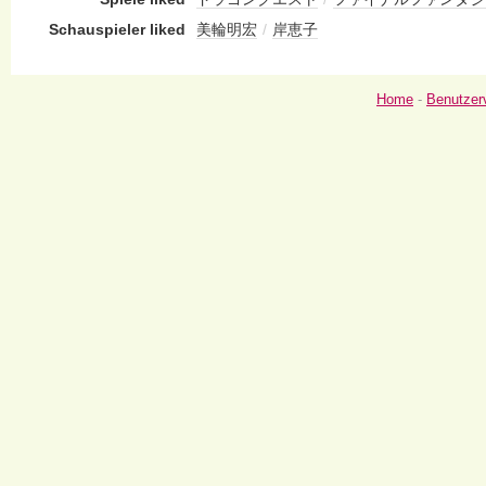
Schauspieler liked
美輪明宏
/
岸恵子
Home
-
Benutzer