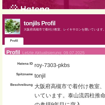
tonjils Profil
大阪府高槻市で着付け教室、レイキサロンを開いています
Profil
Profil
Letzte Aktualisierung:
09.07.2025
Hatena ID
roy-7303-pkbs
Spitzname
tonjil
Beschreibung
大阪府高槻市で着付け教室
いています。泰山流四柱推
の参拝9年目に突入。