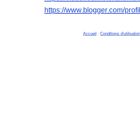
https://www.blogger.com/pro
Accueil
-
Conditions d'utilisatio