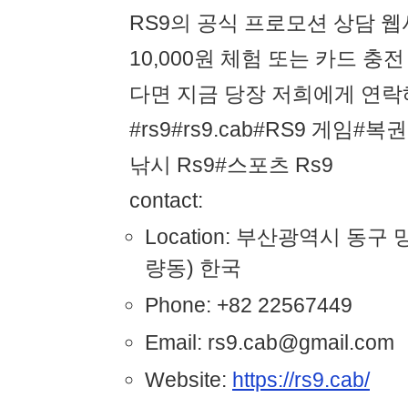
RS9의 공식 프로모션 상담 
10,000원 체험 또는 카드 충
다면 지금 당장 저희에게 연락
#rs9#rs9.cab#RS9 게임#복
낚시 Rs9#스포츠 Rs9
contact:
Location: 부산광역시 동구
량동) 한국
Phone: +82 22567449
Email: rs9.cab@gmail.com
Website:
https://rs9.cab/