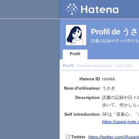
Profil de う
読書の記録や日々の学び
Profil
Profil
Dernière mise à jour:
7 mai 2022
Hatena ID
rtmkkk
Nom d'utilisateur
うさぎ
Description
読書の記録や日々
歩いて、何かしら
Self introduction
SFは「収集心」
https://usagi-note
Twitter
https://twitter.com/@usag