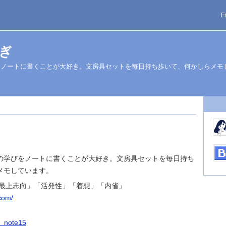
F
さぎ
をノートに書くことが大好き。文房具セットを毎日持ち歩いて、何かしらメモ
の学びをノートに書くことが大好き。文房具セットを毎日持ち
メモしています。
「最上志向」「活発性」「着想」「内省」
.com/
i_note15