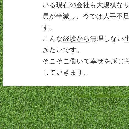
いる
現在
の
会社
も大規模な
員
が半減し、今では
人手不
す
。
こんな
経験
から
無理しない
きたいです。
そこそこ働いて
幸せ
を感じ
していき
ます
。
Accueil
-
Conditions d'utilisatio