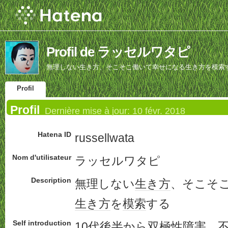
Profil de ラッセルワタピ
無理しない生き方、そこそこ働いて幸せになる生き方を模索
Profil
Profil
Dernière mise à jour:
10 févr. 2018
Hatena ID
russellwata
Nom d'utilisateur
ラッセルワタピ
Description
無理しない
生き方
、そこそ
生き方
を
模索
する
Self introduction
10
代後半
から
双極性障害
、