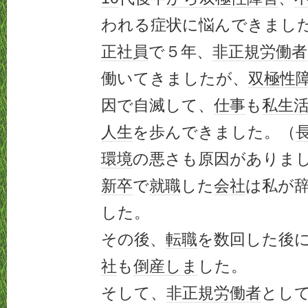
われる症状に悩んできまし
正社員
で５年、
非正規労働者
働いてきましたが、
双極性
因で自滅して、
仕事
も
私生
人生
を歩んできました。（
環境
の悪さも原因がありま
新卒
で
就職
した
会社
は私が
した。
その後、
転職
を数回した後
社
も
倒産
しま
した。
そして、
非正規労働者
とし