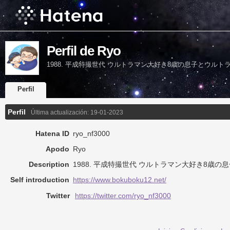
Perfil de Ryo
1988. 平成特撮世代 ウルトラマン大好き8歳の息子とウルト
Perfil
Perfil
Última actualización:
19-01-2023
Hatena ID
ryo_nf3000
Apodo
Ryo
Description
1988. 平成特撮世代 ウルトラマン大好き8歳
Self introduction
https://www.bokuboku12.net/
Twitter
https://twitter.com/ryo_nf3000