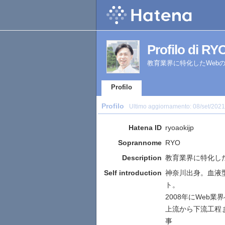
Profilo di RY
教育業界に特化したWeb
Profilo
Profilo
Ultimo aggiornamento:
08/set/2021
Hatena ID
ryoaokijp
Soprannome
RYO
Description
教育業界に特化した
Self introduction
神奈川出身。血液
ト。
2008年にWeb業
上流から下流工程
事