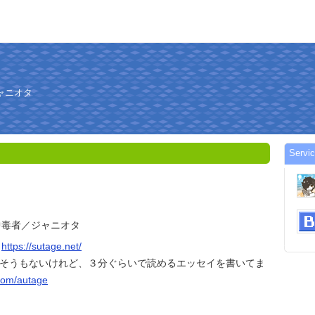
ャニオタ
Servi
中毒者／ジャニオタ
→
https://sutage.net/
ちそうもないけれど、３分ぐらいで読めるエッセイを書いてま
.com/autage