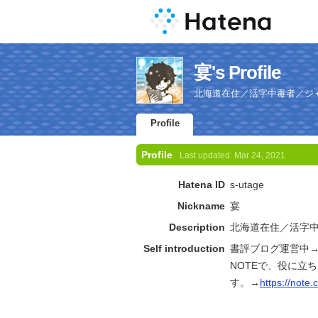
宴's Profile
北海道在住／活字中毒者／ジ
Profile
Profile
Last updated:
Mar 24, 2021
Hatena ID
s-utage
Nickname
宴
Description
北海道在住／活字
Self introduction
書評ブログ運営中
NOTEで、役に立
す。→
https://note