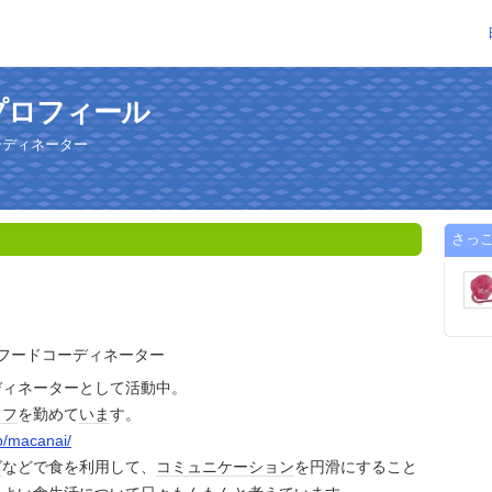
プロフィール
ーディネーター
さっ
フードコーディネーター
ディネーターとして活動中。
ェフ
を勤めて
いま
す。
jp/macanai/
グ
などで食を利用して、
コミュニケーション
を円滑にすること