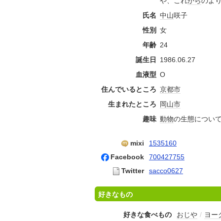
や、これ
から
のよ
氏名
中山
咲子
性別
女
年齢
24
誕生日
1986.06.27
血液型
O
住んでいるところ
京都市
生まれたところ
岡山市
趣味
動物
の生態につい
mixi
1535160
Facebook
700427755
Twitter
sacco0627
好きなもの
好きな食べもの
おじや
/
ヨー