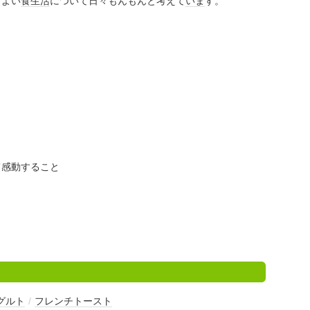
りよい
食生活
について日々もんもんと考えて
いま
す。
て感動すること
グルト
/
フレンチトースト