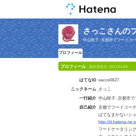
さっこさんの
中山咲子::京都市でフードコ
プロフィール
プロフィール
最終更新日:
2011/01/06
はてなID
sacco0627
ニックネーム
さっこ
一行紹介
中山
咲子::
京都市
で
自己紹介
京都
でフードコー
はてな
まかない
シ
http://d.hatena.ne.
フード
ケータリン