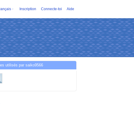
rançais
Inscription
Connecte-toi
Aide
es utilisés par saiko9566