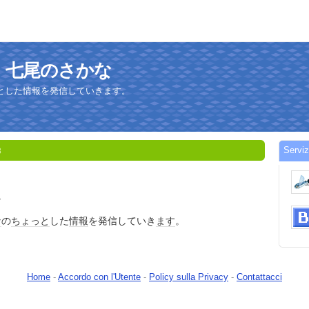
 能登・七尾のさかな
とした情報を発信していきます。
Serv
8
な
な
の
ちょっと
した
情報
を発信していき
ます
。
Home
-
Accordo con l'Utente
-
Policy sulla Privacy
-
Contattacci