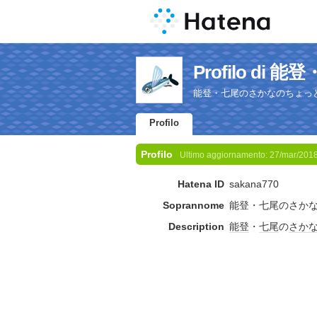
Profilo di
能登・七尾のさかなのちょっ
Profilo
Profilo
Ultimo aggiornamento:
27/mar/201
Hatena ID
sakana770
Soprannome
能登・七尾のさか
Description
能登
・
七尾
の
さか