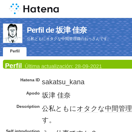
Perfil de 坂津 佳奈
公私ともにオタクな中間管理職のおっさんです。
Perfil
Perfil
Última actualización:
28-09-2021
Hatena ID
sakatsu_kana
Apodo
坂津 佳奈
Description
公私ともに
オタク
な
中間
管理
す。
Self introduction