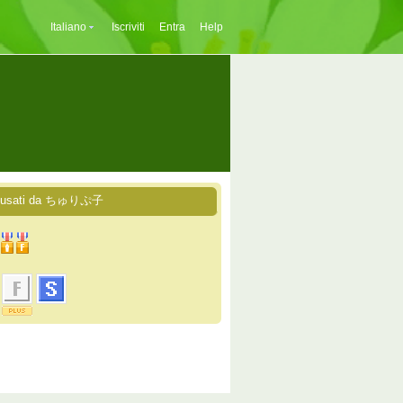
Italiano
Iscriviti
Entra
Help
i usati da ちゅりぷ子