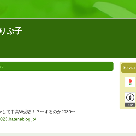
ちゅりぷ子
25
Serviz
して中高W受験！？〜するのか2030〜
2023.hatenablog.jp/