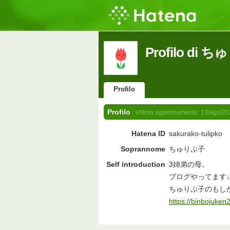
Profilo di 
Profilo
Profilo
Ultimo aggiornamento:
13/ago/20
Hatena ID
sakurako-tulipko
Soprannome
ちゅりぷ子
Self introduction
3姉弟の母。
ブログやってます↓
ちゅりぷ子のもしか
https://binbojuken