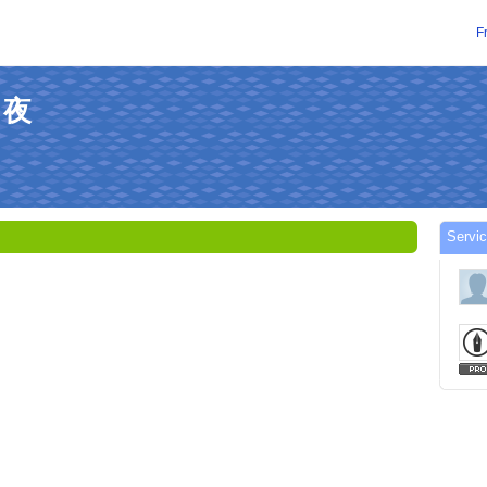
F
ら夜
Servi