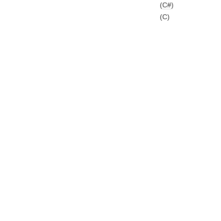
(
C#
)
(C)