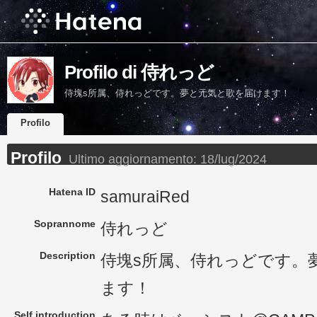
Profilo di 侍れっど
侍塊s所属、侍れっどです。夢と元気と歌を届けます！
Profilo
Profilo
Ultimo aggiornamento:
18/lug/2024
Hatena ID
samuraiRed
Soprannome
侍れっど
Description
侍塊s所属、侍れっどです。
ます！
Self introduction