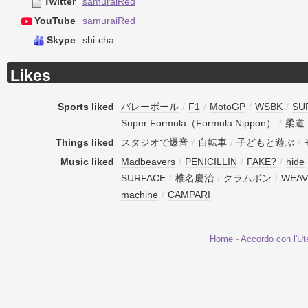
Twitter
samuraiRed
YouTube
samuraiRed
Skype
shi-cha
Likes
Sports liked
バレーボール
/
F1
/
MotoGP
/
WSBK
/
SU
Super Formula（Formula Nippon）
/
柔道
Things liked
スタジオで爆音
/
自転車
/
子どもと遊ぶ
/
Music liked
Madbeavers
/
PENICILLIN
/
FAKE?
/
hide
SURFACE
/
椎名慶治
/
クラムボン
/
WEAV
machine
/
CAMPARI
Home
-
Accordo con l'Ut