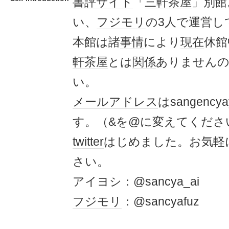
書評
サイト
「
三軒茶屋
」別館
い、
フジモリ
の3人で運営し
本館は諸
事情
により
現在
休館
軒茶屋
とは
関係
ありません
い。
メールアドレス
はsangencya
す。（&を@に変えてくださ
twitter
はじめました。お気軽
さい。
アイヨシ：@sancya_ai
フジモリ
：@sancyafuz