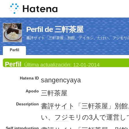
Perfil de 三軒茶屋
書評サイト「三軒茶屋」別館。アイヨシ、たけい、フジモリ
Perfil
Perfil
Última actualización:
12-01-2014
Hatena ID
sangencyaya
Apodo
三軒茶屋
Description
書評
サイト
「
三軒茶屋
」別館
い、
フジ
モリの3人で運営し
Self introduction