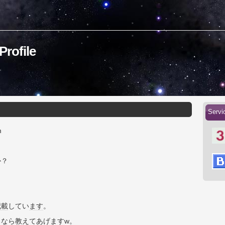
rofile
Serv
m
か？
記載
してい
ます
。
るなら教えてあげ
ます
w。