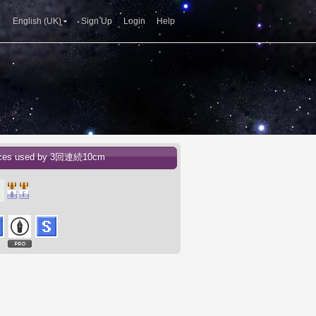
English (UK)
Sign Up
Login
Help
ices used by 3回連続10cm