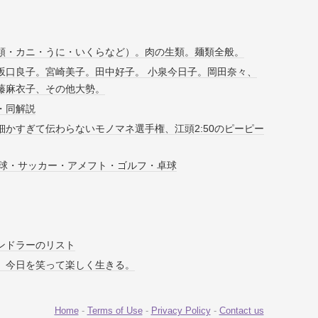
類・カニ・うに・いくらなど）。肉の生類。麺類全般。
坂口良子。宮崎美子。田中好子。 小泉今日子。岡田奈々、
藤麻衣子、その他大勢。
・同解説
細かすぎて伝わらないモノマネ選手権、江頭2:50のピーピー
野球・サッカー・アメフト・ゴルフ・卓球
ンドラーのリスト
。今日を笑って楽しく生きる。
Home
-
Terms of Use
-
Privacy Policy
-
Contact us