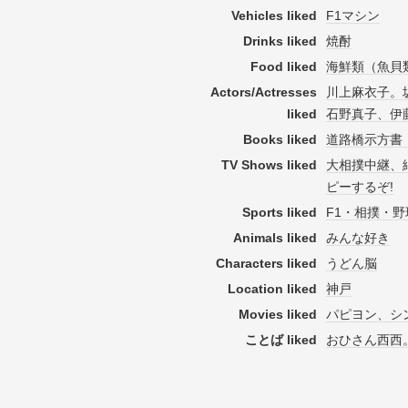
Vehicles liked
F1マシン
Drinks liked
焼酎
Food liked
海鮮類（魚貝
Actors/Actresses
川上麻衣子。
liked
石野真子、伊
Books liked
道路橋示方書
TV Shows liked
大相撲中継、
ピーするぞ!
Sports liked
F1・相撲・
Animals liked
みんな好き
Characters liked
うどん脳
Location liked
神戸
Movies liked
パピヨン、シ
ことば liked
おひさん西西