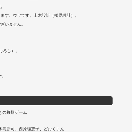
型。
て
ます
、
ウソ
です。
土木
設計
（
橋梁
設計
）。
ございません。
おろし
）。
一
。
きの将棋ゲーム
水島新司、西原理恵子、どおくまん