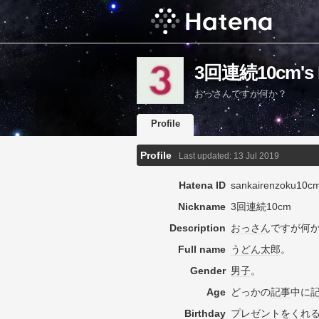
3回連続10cm's P
おっさんですが何か？
Profile
Profile
Last updated:
13 Jul 2019
Hatena ID
sankairenzoku10c
Nickname
3回連続10cm
Description
おっさん
ですが何
Full name
うどん
太郎
。
Gender
男子
。
Age
どっかの
記事
中に
Birthday
プレゼント
をくれ