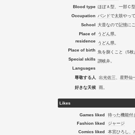
Blood type
ほぼＡ型、一部Ｃ
Occupation
バンド
で
太鼓
やっ
School
大昔なので
記憶
に
Place of
うどん県
。
residence
うどん県
。
Place of birth
魚を捌くこと（5枚
Special skills
讃岐
弁。
Languages
尊敬する人
出光佐三
、
星野仙
好きな天候
雨。
Likes
Games liked
待った機能付
Fashion liked
ジャージ
Comics liked
本宮ひろし、