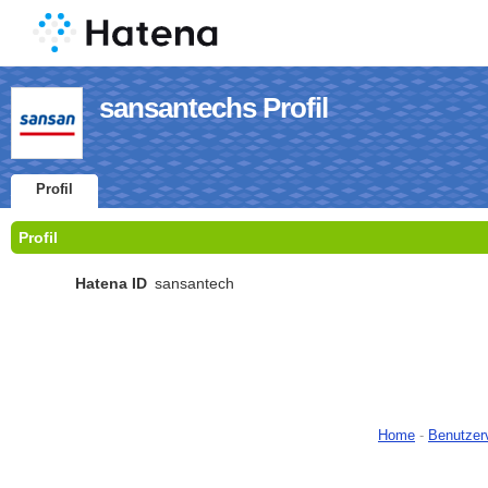
sansantechs Profil
Profil
Profil
Hatena ID
sansantech
Home
-
Benutzer