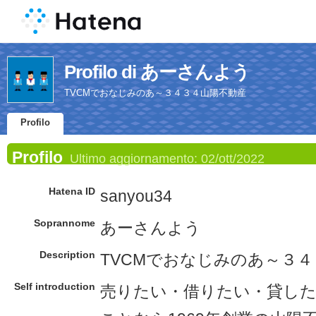
Profilo di あーさんよう
TVCMでおなじみのあ～３４３４山陽不動産
Profilo
Profilo
Ultimo aggiornamento:
02/ott/2022
Hatena ID
sanyou34
Soprannome
あーさんよう
Description
TVCMでおなじみのあ～３
Self introduction
売りたい・借りたい・貸した