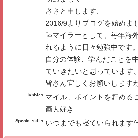
ささと申
しま
す。
2016/9より
ブログ
を始めま
陸マイラー
として、毎年
海
れるように日々
勉強
中です
自分
の
体験
、学んだことを
ていきたいと思ってい
ます
皆さん宜しくお願い
しま
すね
Hobbies
マイル
、
ポイント
を貯める
画
大好き。
Special skills
いつまでも
寝ていられ
ます
^