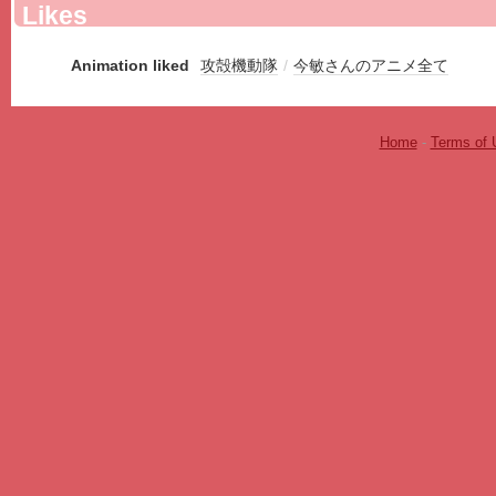
Likes
Animation liked
攻殻機動隊
/
今敏さんのアニメ全て
Home
-
Terms of 