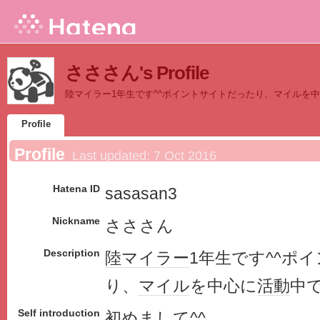
さささん's Profile
陸マイラー1年生です^^ポイントサイトだったり、マイルを
Profile
Profile
Last updated:
7 Oct 2016
Hatena ID
sasasan3
Nickname
さささん
Description
陸マイラー
1年生です^^ポ
り、
マイル
を中心に
活動
中
Self introduction
初めまして^^