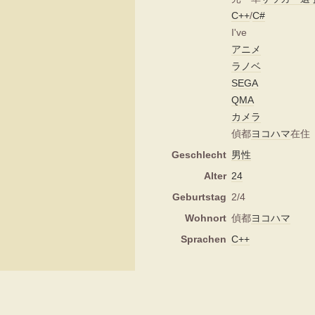
C++
/
C#
I've
アニメ
ラノベ
SEGA
QMA
カメラ
偵都
ヨコハマ
在住
Geschlecht
男性
Alter
24
Geburtstag
2/4
Wohnort
偵都
ヨコハマ
Sprachen
C++