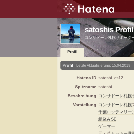
satoshis Profil
コンサドーレ札幌サポーター
Profil
Profil
Letzte Aktualisierung:
15.04.2019
Hatena ID
satoshi_cs12
Spitzname
satoshi
Beschreibung
コンサドーレ札幌
Vorstellung
コンサドーレ札幌
千葉ロッテマリー
組込み
SE
ゲーマー
元・草
サッカー選