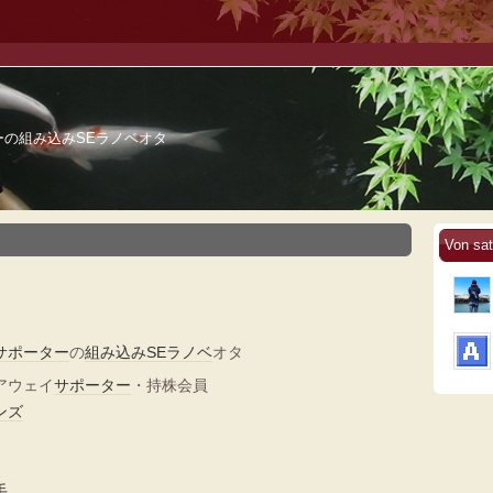
の組み込みSEラノベオタ
Von sat
サポーター
の
組み込み
SE
ラノベ
オタ
アウェイ
サポーター
・持株会員
ンズ
手