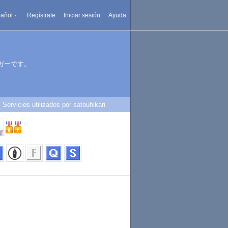
añol
Regístrate
Iniciar sesión
Ayuda
ガーです。
Servicios utilizados por satouhikari