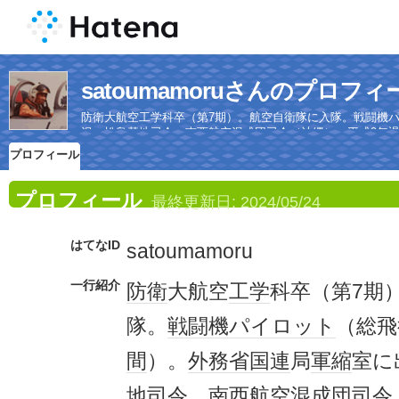
satoumamoruさんのプロフィ
防衛大航空工学科卒（第7期）。航空自衛隊に入隊。戦闘機パ
沢・松島基地司令、南西航空混成団司令（沖縄）。平成9年
プロフィール
プロフィール
最終更新日:
2024/05/24
はてなID
satoumamoru
一行紹介
防衛
大航空
工学
科卒（第7期
隊。
戦闘機
パイロット
（総飛
間
）。
外務省
国連
局
軍縮
室に
地
司令、
南西航空混成団
司令