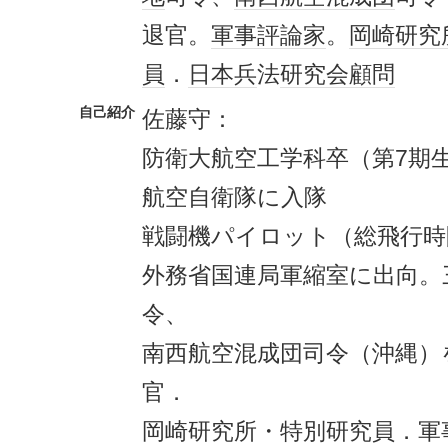
退官。
軍事評論家
。
岡崎研究
員
．
日本兵
法
研究会
顧問
自己紹介
佐藤守：
防衛大航空工学科卒（第7期
航空自衛隊に入隊
戦闘機パイロット（総飛行時間
外務省国連局軍縮室に出向。
令、
南西航空混成団司令（沖縄）
官．
岡崎研究所・特別研究員．軍