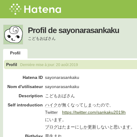
Profil de sayonarasankaku
こどもおばさん
Profil
Profil
Dernière mise à jour:
20 août 2019
Hatena ID
sayonarasankaku
Nom d'utilisateur
sayonarasankaku
Description
こどもおばさん
Self introduction
ハイク
が無くなって
しま
ったので、
Twitter
https://twitter.com/sankaku2019h
にい
ます
。
ブログ
はたまーに
しか
更新
しないと思い
ます
。
Birthday
早生まれ