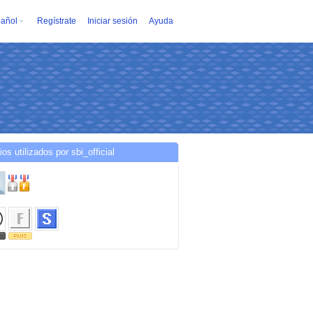
añol
Regístrate
Iniciar sesión
Ayuda
ios utilizados por sbi_official