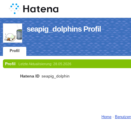
seapig_dolphins Profil
Profil
Profil
Letzte Aktualisierung:
28.05.2026
Hatena ID
seapig_dolphin
Home
-
Benutzer