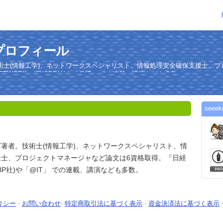
のプロフィール
術士(情報工学)、ネットワークスペシャリスト、情報処理安全確保支援士、プ
TWORK』(日経BP社)や「@IT」 での連載、講演なども多数。
see
著者。技術士(情報工学)、ネットワークスペシャリスト、情
援士、プロジェクトマネージャなど論文は6資格取得。『日経
経BP社)や「@IT」 での連載、講演なども多数。
リシー
-
お問い合わせ
-
特定商取引法に基づく表示
-
資金決済法に基づく表示