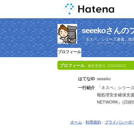
seeekoさん
「ネスペ」シリーズ著者。技
ど論文は6資格取得。『日経NE
プロフィール
プロフィール
最終更新日:
2020/08/22
はてなID
seeeko
一行紹介
「ネスペ」シリーズ
報処理安全確保支
NETWORK』(日
ホーム
-
利用規約
-
プライバシーポ