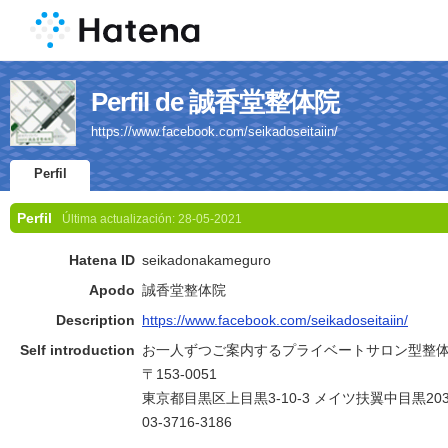
Perfil de 誠香堂整体院
https://www.facebook.com/seikadoseitaiin/
Perfil
Perfil
Última actualización:
28-05-2021
Hatena ID
seikadonakameguro
Apodo
誠香堂整体院
Description
https://www.facebook.com/seikadoseitaiin/
Self introduction
お一人ずつご案内するプライベートサロン型整
〒153-0051
東京都目黒区上目黒3-10-3 メイツ扶翼中目黒20
03-3716-3186