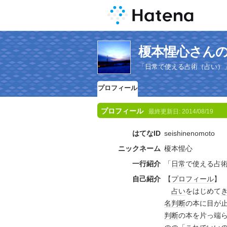
榎本惺心さん
「日常で使える占術（占い）
プロフィール
プロフィール
最終更新日:
2014/08/19
はてなID
seishinenomoto
ニックネーム
榎本惺心
一行紹介
「
日常
で使える占
自己紹介
【
プロフィール
】
占い
をはじめて
名判断
の本に目が
判断
の本を片っ端