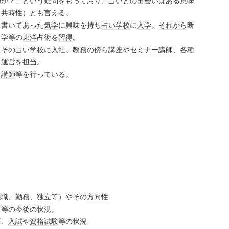
のか？」という疑問をもっており、
占い
との
出会い
は
ある意味
（
共時性
）とも言える。
に書いてあった
気学
に興味を持ち
占い
学校
に
入学
。
それから
断
名学等の
東洋
占術を
習得
。
その
占い
学校
に
入社
。教務の傍ら講座や
セミナー
講師
、各種
、
運営
を
担当
。
、
講師
等を行っている。
適職、勤務、
独立
等）やその
方向性
引等の今後の状況。
正、
入試
や
資格試験
等の状況