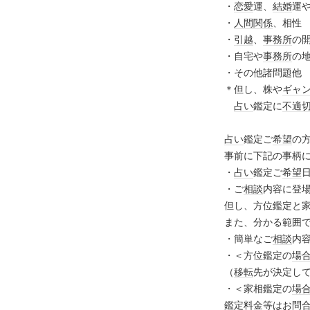
・
恋愛
運、
結婚
運
・
人間関係
、相性
・
引越
、
事務所
の
・自宅や
事務所
の
・その他諸問題他
＊但し、株や
ギャ
占い
鑑定に
不適
占い
鑑定ご
希望
の
事前に下記の事柄
・
占い
鑑定ご
希望
・ご
相談
内容に登
但し、方位鑑定と
また、分かる範囲
・簡単なご
相談
内
・＜方位鑑定の
場
（
移転
先が決定し
・＜家相鑑定の
場
鑑定料金等はお問