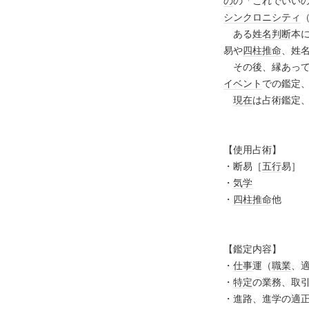
の
の「これでいい
シンクロニシティ
ある
姓名判断
本
易や
四柱推命
、姓
その後、縁あって
イベント
での鑑定
現在
は占術鑑定
【使用占術】
・断易［
五行
易］
・
気学
・
四柱推命
他
【鑑定内容】
・
仕事
運（
職業
、
・
特定
の業務、取
・進路、進学の適