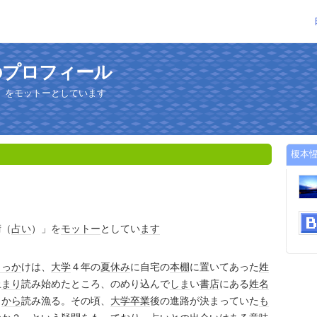
のプロフィール
」をモットーとしています
榎本
術（
占い
）」を
モットー
としてい
ます
きっか
けは、
大学
４年の
夏休み
に自宅の
本棚
に置いてあった
姓
止
まり
読み始めたところ、のめり込んで
しま
い
書店
にある
姓名
ら
から
読み漁る。その頃、
大学
卒業
後の進路が決まっていた
も