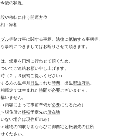
や今後の状況。
開設や
移転
に伴う
開運
方位
地相・家相
ンブル
等賭け事に関する事柄、
法律
に
抵触
する事柄等、
切
な事柄につきましてはお断りさせて頂き
ます
。
方は、鑑定を円滑に行わせて頂くため、
についてご連絡お願い申し上げ
ます
。
日時（２，３候補ご
提示
ください）
場する方の生年月
日生
まれた
時間
、出生
都道府県
。
家相鑑定では生まれた
時間
が
必要
ございません。
で構いません。
容（内容によって事前準備が
必要
になるため）
合
＞現住所と
移転
予定先の
所在地
ていない
場合
は現住所のみ）
合
＞
建物
の
間取り
図ならびに御自宅と転居先の住所
合せください。