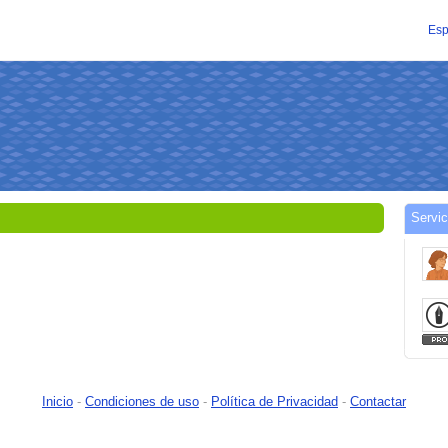
Esp
り
Servi
Inicio
-
Condiciones de uso
-
Política de Privacidad
-
Contactar