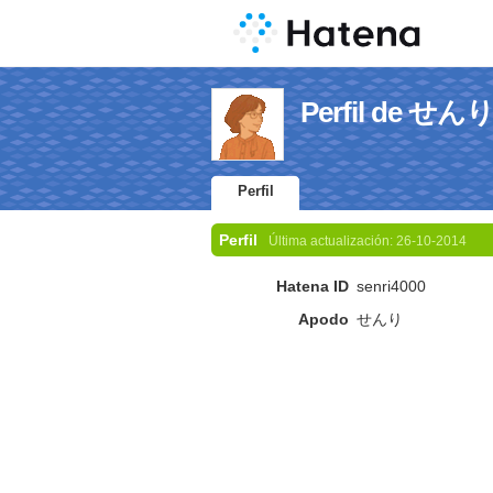
Perfil de せん
Perfil
Perfil
Última actualización:
26-10-2014
Hatena ID
senri4000
Apodo
せんり