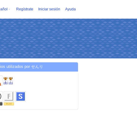
añol
Regístrate
Iniciar sesión
Ayuda
cios utilizados por せんり