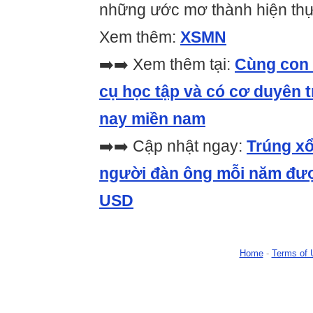
những ước mơ thành hiện thự
Xem thêm:
XSMN
➡️➡️ Xem thêm tại:
Cùng con 
cụ học tập và có cơ duyên 
nay miền nam
➡️➡️ Cập nhật ngay:
Trúng x
người đàn ông mỗi năm được
USD
Home
-
Terms of 