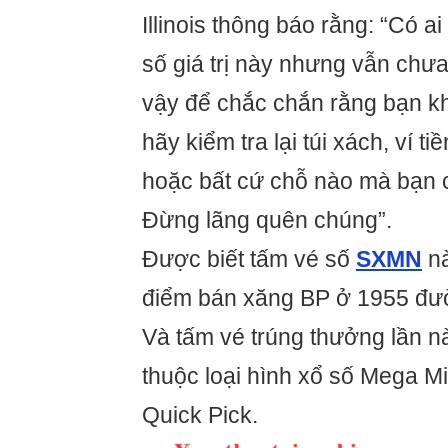
Illinois thông báo rằng: “Có ai
số giá trị này nhưng vẫn chưa
vậy để chắc chắn rằng bạn kh
hãy kiểm tra lại túi xách, ví ti
hoặc bất cứ chỗ nào mà bạn c
Đừng lãng quên chúng”.
Được biết tấm vé số
SXMN
nà
điểm bán xăng BP ở 1955 đư
Và tấm vé trúng thưởng lần n
thuộc loại hình xổ số Mega Mi
Quick Pick.