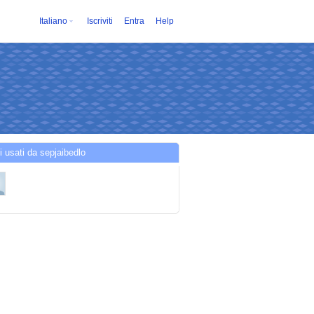
Italiano
Iscriviti
Entra
Help
i usati da sepjaibedlo