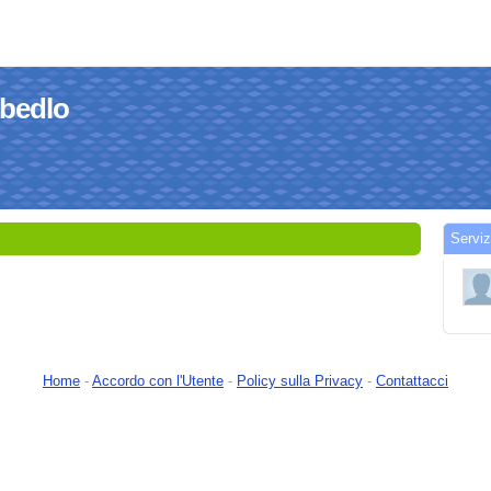
ibedlo
Serviz
Home
-
Accordo con l'Utente
-
Policy sulla Privacy
-
Contattacci