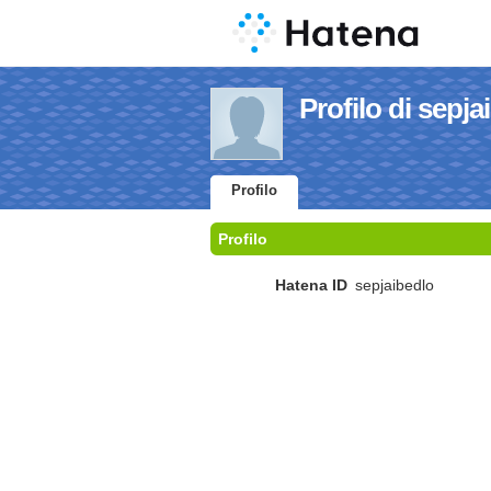
Profilo di sepja
Profilo
Profilo
Hatena ID
sepjaibedlo