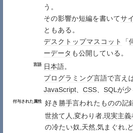
う。
その影響か
短編
を書いて
サ
ともある。
デスクトップ
マスコット
「
ー
データ
も公開している。
言語
日本語
。
プログラミング言語
で言え
JavaScript
、
CSS
、
SQL
が少
付与された属性
好き
勝手
言われた
もの
の記
世捨て人
,変わり者,
現実主義
の冷たい奴,天然,気まぐれ,