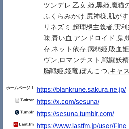
ツンデレ
,
乙女
,姫,
黒姫
,魔猫
ふくらみかけ,尻
神様
,肌がす
リネズミ
,超
理想主義者
,実利
味
,青い血,
アンドロイド
,鬼,
存
,
ネット依存
,病弱姫,吸血姫
ヴン
,
ロマンチスト
,
戦闘
妖精
脳
戦姫,姫竜,ぽんこつ,
キャ
ホームページ 1
https://blankrune.sakura.ne.jp/
Twitter
https://x.com/sesuna/
Tumblr
https://sesuna.tumblr.com/
Last.fm
https://www.lastfm.jp/user/Fin