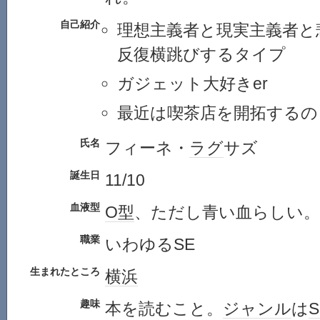
自己紹介
理想主義者と現実主義者と
反復横跳びするタイプ
ガジェット大好きer
最近は喫茶店を開拓するの
氏名
フィーネ・
ラグ
サズ
誕生日
11/10
血液型
O型
、ただし青い血らしい。
職業
いわゆるSE
生まれたところ
横浜
趣味
本を読むこと。
ジャンル
は
S