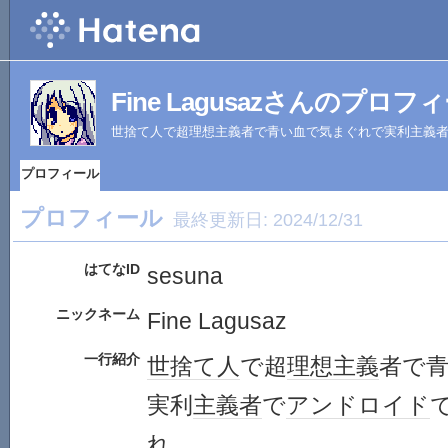
Fine Lagusazさんのプロフ
世捨て人で超理想主義者で青い血で気まぐれで実利主義
プロフィール
プロフィール
最終更新日:
2024/12/31
はてなID
sesuna
ニックネーム
Fine Lagusaz
一行紹介
世捨て人
で超
理想主義
者で
実利
主義者
で
アンドロイド
れ。