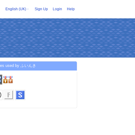
English (UK)
Sign Up
Login
Help
ices used by ふいんき