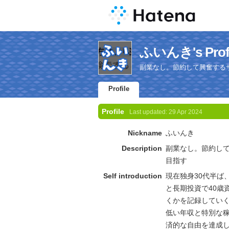
ふいんき's Profi
副業なし。節約して興奮する
Profile
Profile
Last updated:
29 Apr 2024
Nickname
ふいんき
Description
副業なし。節約し
目指す
Self introduction
現在独身30代半ば
と長期投資で40歳
くかを記録してい
低い年収と特別な
済的な自由を達成