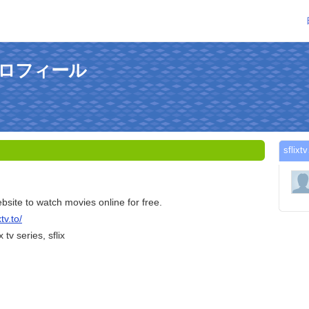
のプロフィール
sfl
website to watch movies online for free.
xtv.to/
x tv series, sflix