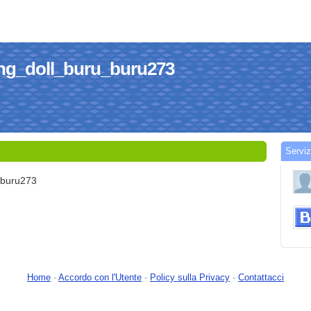
king_doll_buru_buru273
Serviz
_buru273
Home
-
Accordo con l'Utente
-
Policy sulla Privacy
-
Contattacci