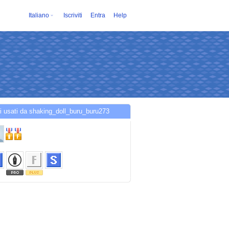
Italiano
Iscriviti
Entra
Help
i usati da shaking_doll_buru_buru273