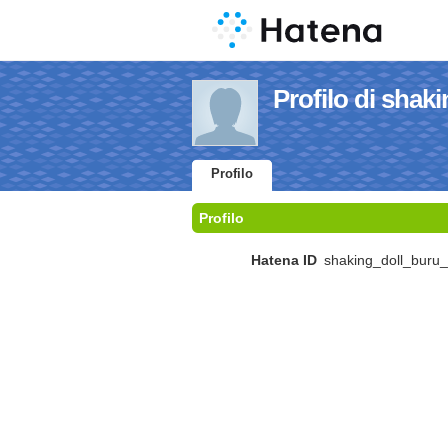
Profilo di sha
Profilo
Profilo
Hatena ID
shaking_doll_buru