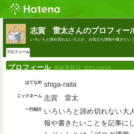
志賀 雷太さんのプロフィー
いろいろと諦め切れない大人が、お役立ち情報や書きたいこ
ル」など。
プロフィール
プロフィール
最終更新日:
2021/10/18
はてなID
shiga-raita
ニックネーム
志賀 雷太
一行紹介
いろいろと諦め切れない大
報や書きたいことを記事にし