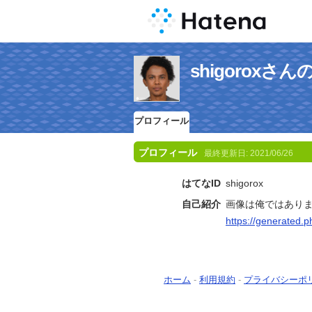
shigorox
プロフィール
プロフィール
最終更新日:
2021/06/26
はてなID
shigorox
自己紹介
画像は俺ではあり
https://generated.p
ホーム
-
利用規約
-
プライバシーポ