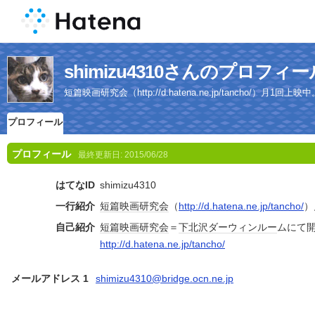
shimizu4310さんのプロフィー
短篇映画研究会（http://d.hatena.ne.jp/tancho/）月1回上映中
プロフィール
プロフィール
最終更新日:
2015/06/28
はてなID
shimizu4310
一行紹介
短篇
映画
研究会
（
http://d.hatena.ne.jp/tancho/
）
自己紹介
短篇
映画
研究会
＝
下北沢
ダーウィン
ルー
ムにて
http://d.hatena.ne.jp/tancho/
メールアドレス 1
shimizu4310@bridge.ocn.ne.jp