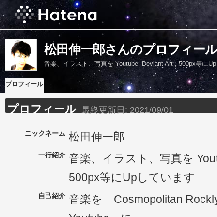
松田伸一郎さんのプロフィー
音楽、イラスト、写真を Youtube, Deviant Art , 500px等
プロフィール
プロフィール
最終更新日:
2021/09/01
ニックネーム
松田伸一郎
一行紹介
音楽、イラスト、写真を Youtube, 
500px等にUpしています
自己紹介
音楽を Cosmopolitan Roc