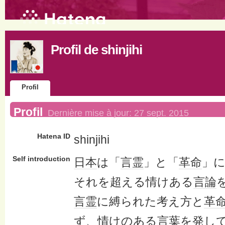
Profil de shinjihi
Profil
Profil
Dernière mise à jour:
27 sept. 2015
Hatena ID
shinjihi
Self introduction
日本
は「
言霊
」と「
革命
」
それを超える情けある
言論
言霊
に縛られた考え方と
革
ず
、情けのある
言葉
を発し