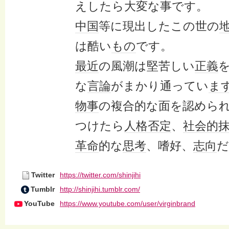
えしたら大変な事です。
中国
等に現出したこの世の
は酷い
もの
です。
最近
の風潮は堅苦しい
正義
な
言論
がまかり通ってい
ま
物事
の複合的な面を認めら
つけたら
人格
否定
、
社会的
革命
的な
思考
、嗜好、
志向
だ
Twitter
https://twitter.com/shinjihi
Tumblr
http://shinjihi.tumblr.com/
YouTube
https://www.youtube.com/user/virginbrand