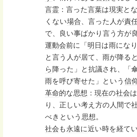
言霊
：言った
言葉
は
現実
と
くない
場合
、言った人が
責
で、良い事ばかり言う方が
運動会
前に「
明日
は雨にな
と言う人が居て、雨が降る
ら
降った」と抗議され、「
雨を呼び寄せた」という
信
革命
的な
思想
：
現在
の
社会
り、正しい考え方の
人間
で
べきという
思想
。
社会
も
永遠に
近い時を経て