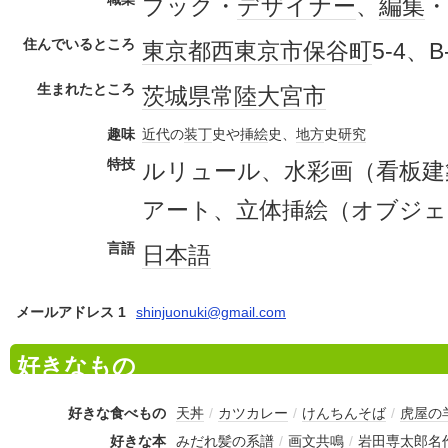
ブック・
デザイナー
、
編集
・
住んでいるところ
東京都
西東京市
保谷町
5-4、B
生まれたところ
茨城県
常陸大宮市
趣味
近代
の
装丁
史や
挿絵
史、
地方
史
研究
特技
ルリュール、水彩画（看板建
アート、立体挿絵（オブジェ
言語
日本語
メールアドレス 1
shinjuonuki@gmail.com
好きなもの
好きな食べもの
天丼
/
カツカレー
/
けんちんそば
/
虎屋の
好きな本
みだれ髪の系譜
/
画文共鳴
/
岩田専太郎名