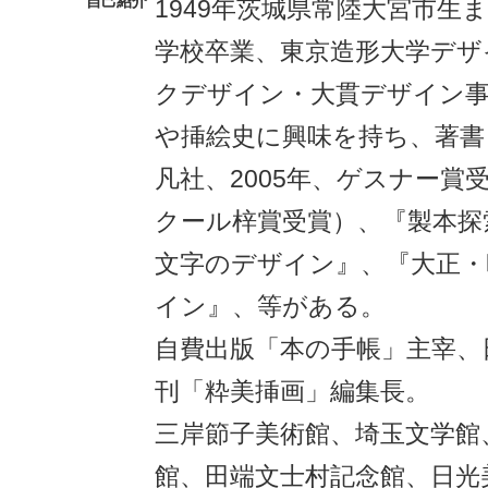
自己紹介
1949年茨城県常陸大宮市生
学校卒業、東京造形大学デザ
クデザイン・大貫デザイン事
や挿絵史に興味を持ち、著書
凡社、2005年、ゲスナー賞
クール梓賞受賞）、『製本探
文字のデザイン』、『大正・
イン』、等がある。
自費出版「本の手帳」主宰、
刊「粋美挿画」編集長。
三岸節子美術館、埼玉文学館
館、田端文士村記念館、日光