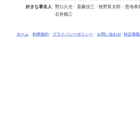
好きな著名人
野口久光
/
斎藤佳三
/
牧野富太郎
/
恩地孝
石井鶴三
ホーム
-
利用規約
-
プライバシーポリシー
-
お問い合わせ
-
特定商取