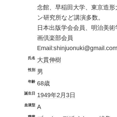
念館、早稲田大学、東京造形
ン研究所など講演多数。
日本出版学会会員、明治美術
画倶楽部会員
Email:shinjuonuki@gmail.co
氏名
大貫伸樹
性別
男
年齢
68歳
誕生日
1949年
2月3日
血液型
A
職業