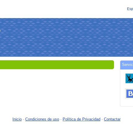
Esp
の
Servi
Inicio
-
Condiciones de uso
-
Política de Privacidad
-
Contactar