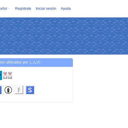
añol
Regístrate
Iniciar sesión
Ayuda
cios utilizados por しんの