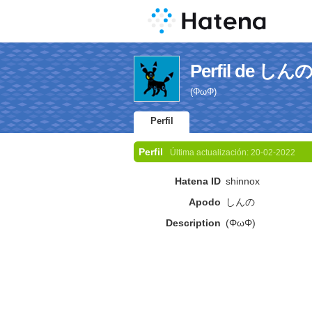
Perfil de しん
(ΦωΦ)
Perfil
Perfil
Última actualización:
20-02-2022
Hatena ID
shinnox
Apodo
しんの
Description
(ΦωΦ)