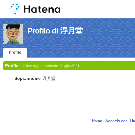
Profilo di 浮月堂
Profilo
Profilo
Ultimo aggiornamento:
21/giu/2021
Soprannome
浮月堂
Home
-
Accordo con l'Ut